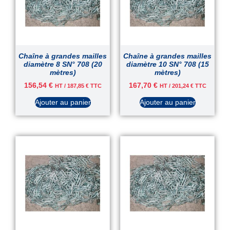
Chaîne à grandes mailles
Chaîne à grandes mailles
diamètre 8 SN° 708 (20
diamètre 10 SN° 708 (15
mètres)
mètres)
156,54
€
167,70
€
HT /
187,85
€
TTC
HT /
201,24
€
TTC
Ajouter au panier
Ajouter au panier