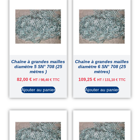
Chaîne à grandes mailles
Chaîne à grandes mailles
diamètre 5 SN° 708 (25
diamètre 6 SN° 708 (25
mètres )
mètres)
82,00
€
109,25
€
HT /
98,40
€
TTC
HT /
131,10
€
TTC
Ajouter au panier
Ajouter au panier