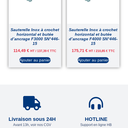
Sauterelle Inox à crochet
Sauterelle Inox à crochet
horizontal et butée
horizontal et butée
d’ancrage F3000 SN°446-
d’ancrage F4000 SN°446-
15
15
114,49
€
175,71
€
HT /
137,39
€
TTC
HT /
210,85
€
TTC
Ajouter au panier
Ajouter au panier
Livraison sous 24H
HOTLINE
Avant 13h, voir nos CGV
Support en ligne HB