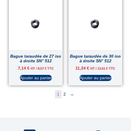
Bague taraudée de 27 iso
Bague taraudée de 30 iso
à droite SN° 512
à droite SN° 512
7,14
€
11,34
€
HT /
8,57
€
TTC
HT /
13,61
€
TTC
Ajouter au panier
Ajouter au panier
1
2
→