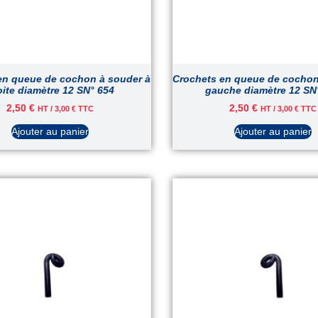
en queue de cochon à souder à
Crochets en queue de cochon
oite diamètre 12 SN° 654
gauche diamètre 12 SN
2,50
€
2,50
€
HT /
3,00
€
TTC
HT /
3,00
€
TTC
Ajouter au panier
Ajouter au panier