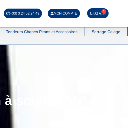
0
0,00
€
(+33) 3 24 52 24 49
MON COMPTE
Tendeurs Chapes Pitons et Accessoires
Serrage Calage
 à souder SN° 654