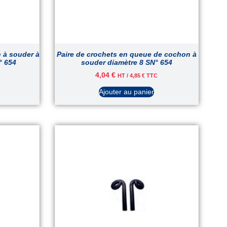
 à souder à
Paire de crochets en queue de cochon à
° 654
souder diamètre 8 SN° 654
4,04
€
HT /
4,85
€
TTC
Ajouter au panier