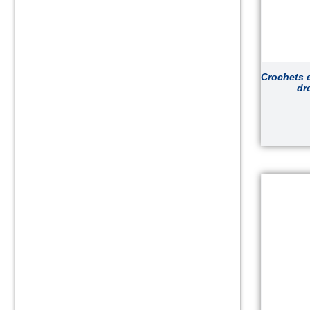
Crochets 
dr