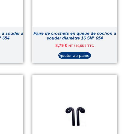
 à souder à
Paire de crochets en queue de cochon à
° 654
souder diamètre 16 SN° 654
8,79
€
HT /
10,55
€
TTC
Ajouter au panier