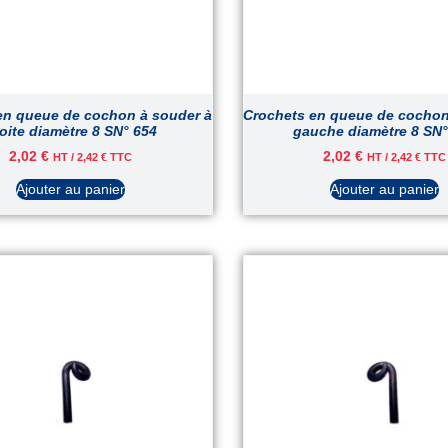
en queue de cochon à souder à
Crochets en queue de cochon
oite diamètre 8 SN° 654
gauche diamètre 8 SN°
2,02
€
2,02
€
HT /
2,42
€
TTC
HT /
2,42
€
TTC
Ajouter au panier
Ajouter au panier