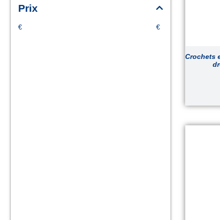
Prix
€
€
Crochets 
dr