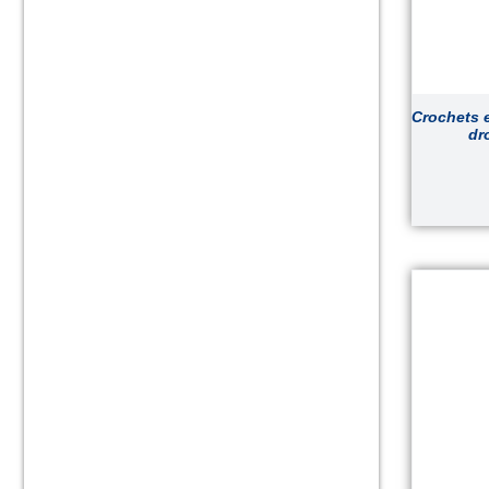
Crochets 
dr