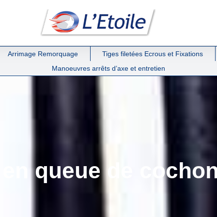
Arrimage Remorquage
Tiges filetées Ecrous et Fixations
Manoeuvres arrêts d’axe et entretien
s en queue de cochon