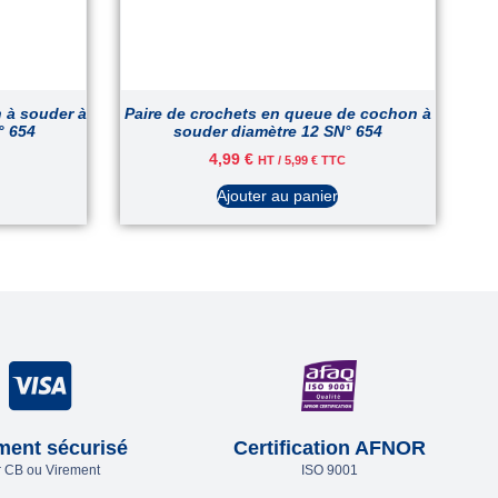
 à souder à
Paire de crochets en queue de cochon à
° 654
souder diamètre 12 SN° 654
4,99
€
HT /
5,99
€
TTC
Ajouter au panier
ment sécurisé
Certification AFNOR
 CB ou Virement
ISO 9001