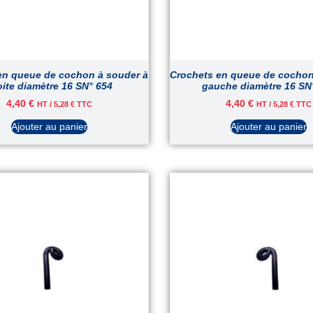
en queue de cochon à souder à
Crochets en queue de cochon
oite diamètre 16 SN° 654
gauche diamètre 16 SN
4,40
€
4,40
€
HT /
5,28
€
TTC
HT /
5,28
€
TTC
Ajouter au panier
Ajouter au panier