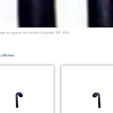
chets en queue de cochon à souder SN° 654
s affichés