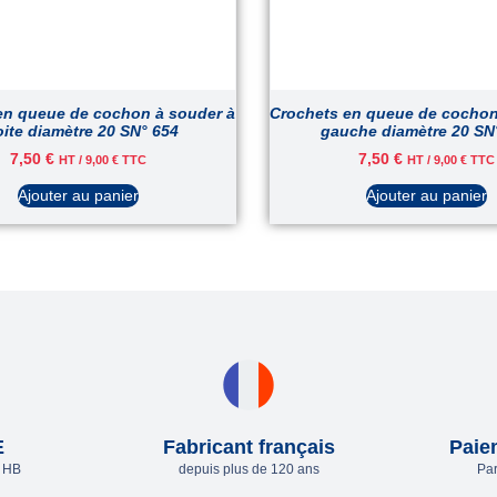
en queue de cochon à souder à
Crochets en queue de cochon
oite diamètre 20 SN° 654
gauche diamètre 20 SN
7,50
€
7,50
€
HT /
9,00
€
TTC
HT /
9,00
€
TTC
Ajouter au panier
Ajouter au panier
E
Fabricant français
Paie
e HB
depuis plus de 120 ans
Par