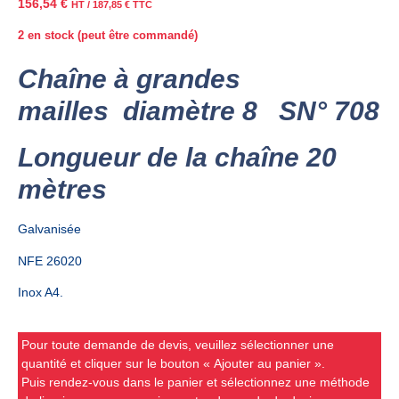
156,54
€
HT /
187,85
€
TTC
2 en stock (peut être commandé)
Chaîne à grandes
mailles diamètre 8 SN° 708
Longueur de la chaîne 20
mètres
Galvanisée
NFE 26020
Inox A4.
Pour toute demande de devis, veuillez sélectionner une
quantité et cliquer sur le bouton « Ajouter au panier ».
Puis rendez-vous dans le panier et sélectionnez une méthode