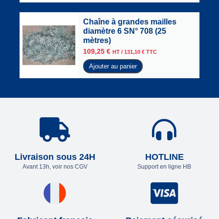
Chaîne à grandes mailles
diamètre 6 SN° 708 (25
mètres)
109,25
€
HT /
131,10
€
TTC
Ajouter au panier
Livraison sous 24H
HOTLINE
Avant 13h, voir nos CGV
Support en ligne HB