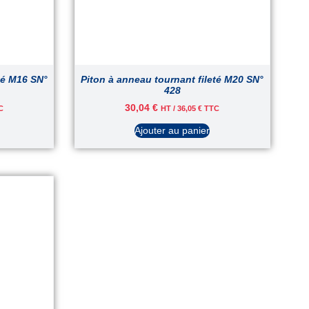
té M16 SN°
Piton à anneau tournant fileté M20 SN°
428
30,04
€
C
HT /
36,05
€
TTC
Ajouter au panier