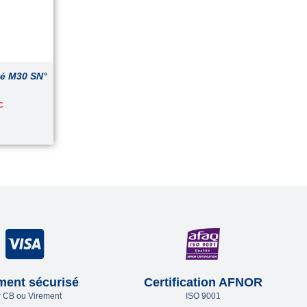
té M30 SN°
C
ment sécurisé
Certification AFNOR
 CB ou Virement
ISO 9001