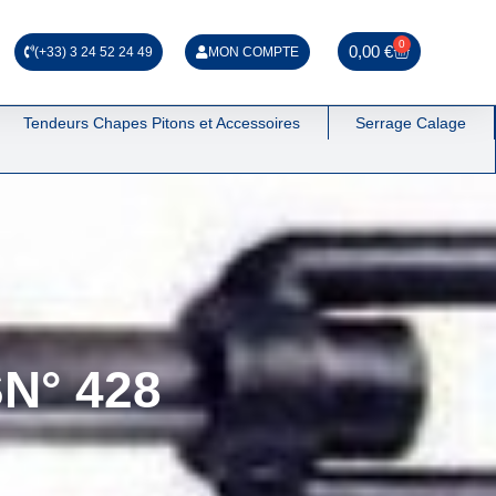
0
0,00
€
(+33) 3 24 52 24 49
MON COMPTE
Tendeurs Chapes Pitons et Accessoires
Serrage Calage
SN° 428