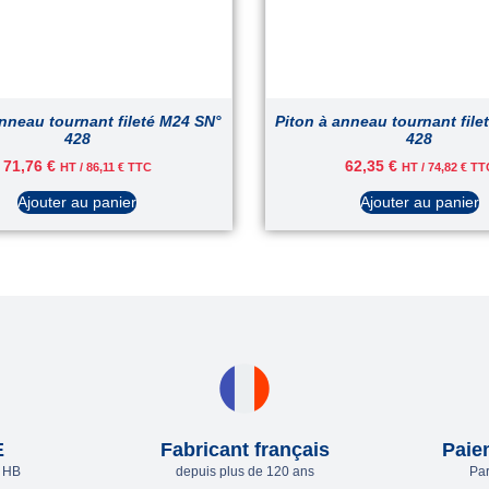
anneau tournant fileté M24 SN°
Piton à anneau tournant file
428
428
71,76
€
62,35
€
HT /
86,11
€
TTC
HT /
74,82
€
TT
Ajouter au panier
Ajouter au panier
E
Fabricant français
Paie
e HB
depuis plus de 120 ans
Par