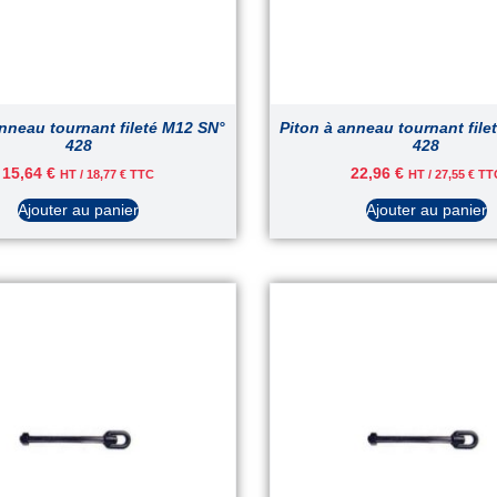
anneau tournant fileté M12 SN°
Piton à anneau tournant file
428
428
15,64
€
22,96
€
HT /
18,77
€
TTC
HT /
27,55
€
TT
Ajouter au panier
Ajouter au panier