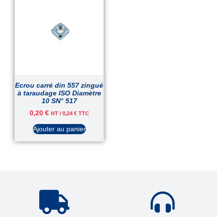
Ecrou carré din 557 zingué
à taraudage ISO Diamètre
10 SN° 517
0,20
€
HT /
0,24
€
TTC
Ajouter au panier