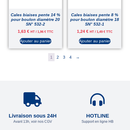
Cales biaises pente 14 %
Cales biaises pente 8 %
pour boulon diamètre 20
pour boulon diamètre 18
SN° 532-2
SN° 532-1
1,63
€
1,24
€
HT /
1,96
€
TTC
HT /
1,49
€
TTC
Ajouter au panier
Ajouter au panier
1
2
3
4
→
Livraison sous 24H
HOTLINE
Avant 13h, voir nos CGV
Support en ligne HB