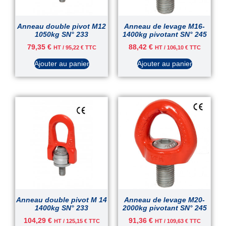
Anneau double pivot M12
Anneau de levage M16-
1050kg SN° 233
1400kg pivotant SN° 245
79,35
€
88,42
€
HT /
95,22
€
TTC
HT /
106,10
€
TTC
Ajouter au panier
Ajouter au panier
Anneau double pivot M 14
Anneau de levage M20-
1400kg SN° 233
2000kg pivotant SN° 245
104,29
€
91,36
€
HT /
125,15
€
TTC
HT /
109,63
€
TTC