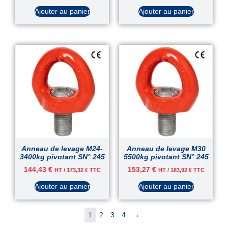
Ajouter au panier
Ajouter au panier
Anneau de levage M24-
Anneau de levage M30
3400kg pivotant SN° 245
5500kg pivotant SN° 245
144,43
€
153,27
€
HT /
173,32
€
TTC
HT /
183,92
€
TTC
Ajouter au panier
Ajouter au panier
1
2
3
4
→