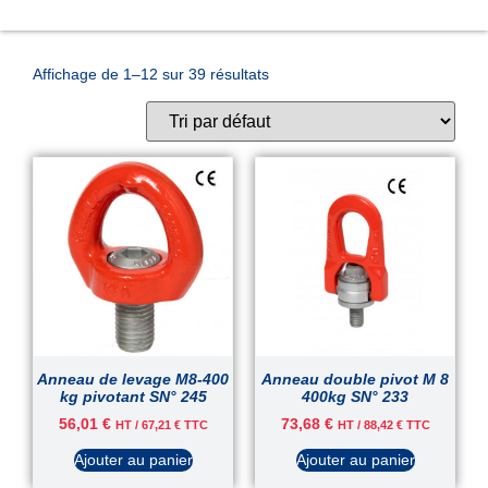
Affichage de 1–12 sur 39 résultats
Anneau de levage M8-400
Anneau double pivot M 8
kg pivotant SN° 245
400kg SN° 233
56,01
€
73,68
€
HT /
67,21
€
TTC
HT /
88,42
€
TTC
Ajouter au panier
Ajouter au panier