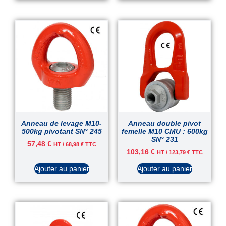
Anneau de levage M10-
Anneau double pivot
500kg pivotant SN° 245
femelle M10 CMU : 600kg
SN° 231
57,48
€
HT /
68,98
€
TTC
103,16
€
HT /
123,79
€
TTC
Ajouter au panier
Ajouter au panier