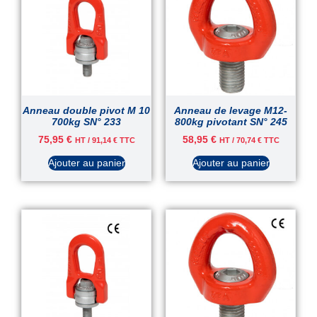
Anneau double pivot M 10
Anneau de levage M12-
700kg SN° 233
800kg pivotant SN° 245
75,95
€
58,95
€
HT /
91,14
€
TTC
HT /
70,74
€
TTC
Ajouter au panier
Ajouter au panier