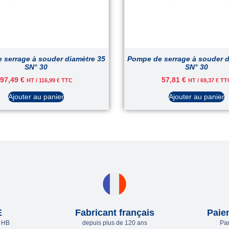
 serrage à souder diamètre 35
Pompe de serrage à souder d
SN° 30
SN° 30
97,49
€
57,81
€
HT /
116,99
€
TTC
HT /
69,37
€
TT
Ajouter au panier
Ajouter au panier
E
Fabricant français
Paie
e HB
depuis plus de 120 ans
Par