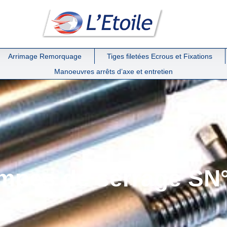
Arrimage Remorquage
Tiges filetées Ecrous et Fixations
Manoeuvres arrêts d’axe et entretien
mpes de serrage SN°