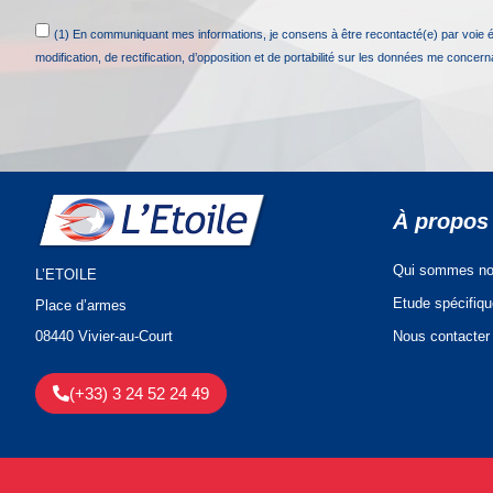
(1) En communiquant mes informations, je consens à être recontacté(e) par voie 
modification, de rectification, d’opposition et de portabilité sur les données me concer
À propos
Qui sommes no
L’ETOILE
Etude spécifiq
Place d’armes
Nous contacter
08440 Vivier-au-Court
(+33) 3 24 52 24 49