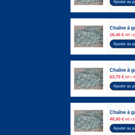
Ajouter au p
Chaîne à g
16,40
€
HT /
1
Ajouter au p
Chaîne à g
63,75
€
HT /
7
Ajouter au p
Chaîne à g
48,00
€
HT /
5
Ajouter au p