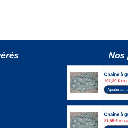
gérés
Nos 
Chaîne à g
161,20
€
HT /
Ajouter au p
Chaîne à g
21,85
€
HT /
2