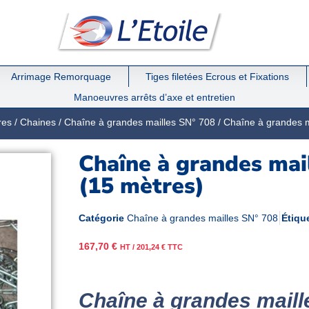
Arrimage Remorquage
Tiges filetées Ecrous et Fixations
Manoeuvres arrêts d’axe et entretien
res
/
Chaines
/
Chaîne à grandes mailles SN° 708
/ Chaîne à grandes m
Chaîne à grandes mai
(15 mètres)
Catégorie
Chaîne à grandes mailles SN° 708
Étiqu
167,70
€
HT /
201,24
€
TTC
Chaîne à grandes mail