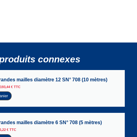
produits connexes
randes mailles diamètre 12 SN° 708 (10 mètres)
193,44
€
TTC
anier
randes mailles diamètre 6 SN° 708 (5 mètres)
6,22
€
TTC