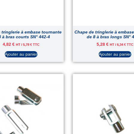
tringlerie à embase tournante
Chape de tringlerie à embas
8 à bras courts SN° 442-4
de 8 à bras longs SN° 
4,82
€
5,28
€
HT /
5,78
€
TTC
HT /
6,34
€
TTC
Ajouter au panier
Ajouter au panier