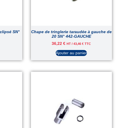
 clipsé SN°
Chape de tringlerie taraudée à gauche de
20 SN° 442-GAUCHE
36,22
€
HT /
43,46
€
TTC
Ajouter au panier