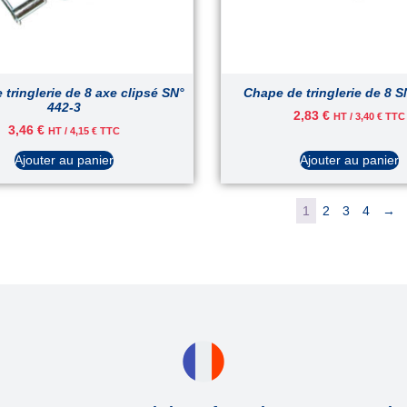
tringlerie de 8 axe clipsé SN°
Chape de tringlerie de 8 S
442-3
2,83
€
HT /
3,40
€
TTC
3,46
€
HT /
4,15
€
TTC
Ajouter au panier
Ajouter au panier
1
2
3
4
→