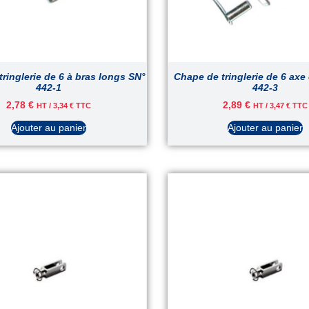
ringlerie de 6 à bras longs SN°
Chape de tringlerie de 6 axe
442-1
442-3
2,78
€
2,89
€
HT /
3,34
€
TTC
HT /
3,47
€
TTC
Ajouter au panier
Ajouter au panier