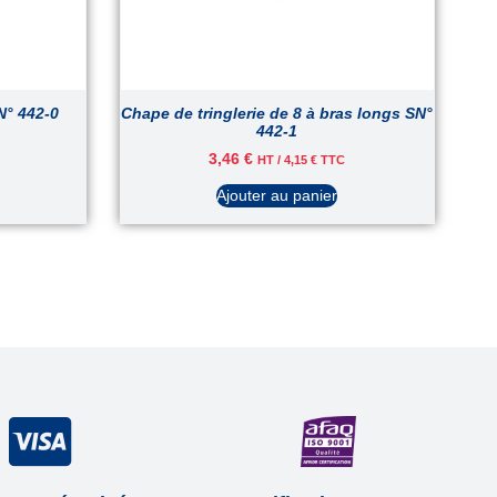
N° 442-0
Chape de tringlerie de 8 à bras longs SN°
442-1
3,46
€
HT /
4,15
€
TTC
Ajouter au panier