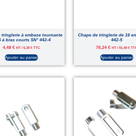
tringlerie à embase tournante
Chape de tringlerie de 16 e
6 à bras courts SN° 442-4
442-5
4,48
€
76,24
€
HT /
5,38
€
TTC
HT /
91,49
€
TT
Ajouter au panier
Ajouter au panier