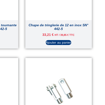
e tournante
Chape de tringlerie de 12 en inox SN°
442-5
442-5
33,21
€
HT /
39,85
€
TTC
Ajouter au panier