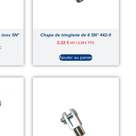
n inox SN°
Chape de tringlerie de 6 SN° 442-0
2,32
€
HT /
2,78
€
TTC
C
Ajouter au panier