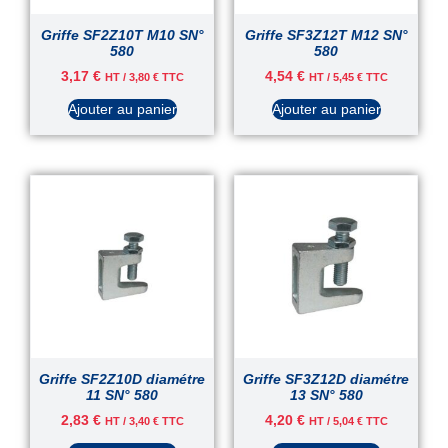
Griffe SF2Z10T M10 SN°
Griffe SF3Z12T M12 SN°
580
580
3,17
€
4,54
€
HT /
3,80
€
TTC
HT /
5,45
€
TTC
Ajouter au panier
Ajouter au panier
Griffe SF2Z10D diamétre
Griffe SF3Z12D diamétre
11 SN° 580
13 SN° 580
2,83
€
4,20
€
HT /
3,40
€
TTC
HT /
5,04
€
TTC