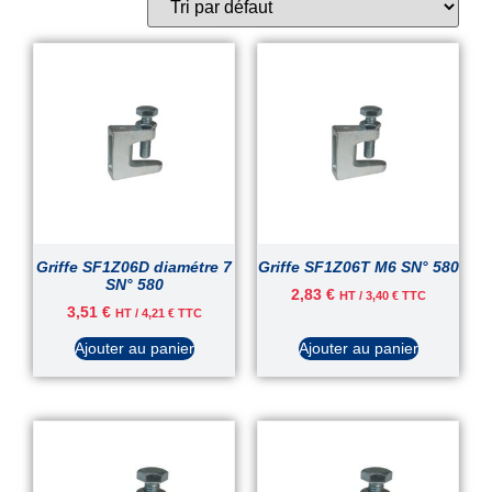
Griffe SF1Z06D diamétre 7
Griffe SF1Z06T M6 SN° 580
SN° 580
2,83
€
HT /
3,40
€
TTC
3,51
€
HT /
4,21
€
TTC
Ajouter au panier
Ajouter au panier