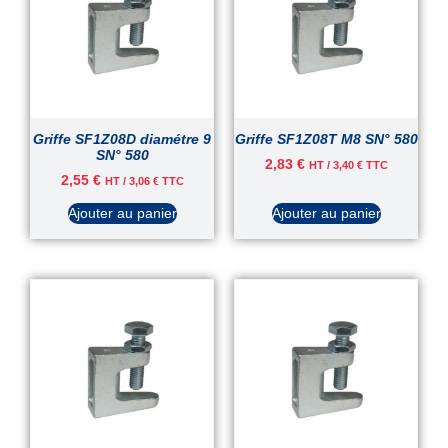
Griffe SF1Z08D diamétre 9
Griffe SF1Z08T M8 SN° 580
SN° 580
2,83
€
HT /
3,40
€
TTC
2,55
€
HT /
3,06
€
TTC
Ajouter au panier
Ajouter au panier