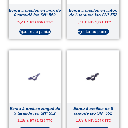
Ecrou à oreilles en inox de
Ecrou à oreilles en laiton
6 taraudé iso SN° 552
de 6 taraudé iso SN° 552
5,21
€
1,31
€
HT /
6,25
€
TTC
HT /
1,57
€
TTC
Ajouter au panier
Ajouter au panier
Ecrou à oreilles zingué de
Ecrou à oreilles de 8
5 taraudé iso SN° 552
taraudé iso SN° 552
1,18
€
1,03
€
HT /
1,42
€
TTC
HT /
1,24
€
TTC