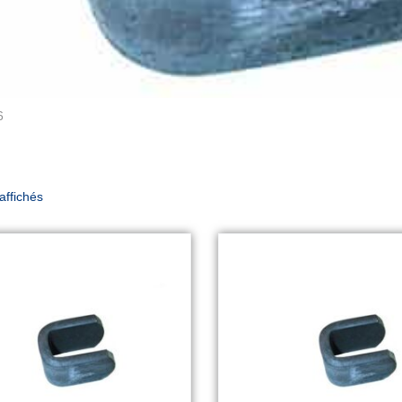
6
 affichés