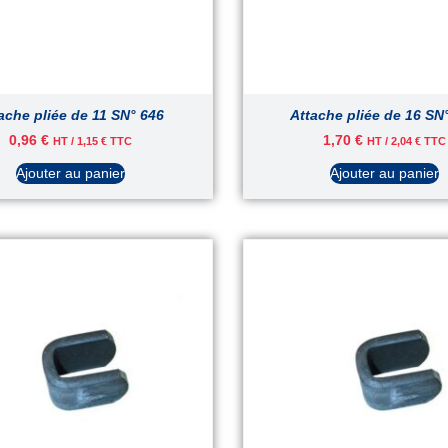
ache pliée de 11 SN° 646
Attache pliée de 16 SN
0,96
€
1,70
€
HT /
1,15
€
TTC
HT /
2,04
€
TTC
Ajouter au panier
Ajouter au panier