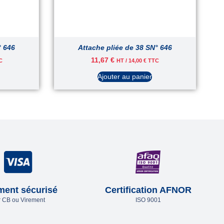
° 646
Attache pliée de 38 SN° 646
11,67
€
C
HT /
14,00
€
TTC
Ajouter au panier
ment sécurisé
Certification AFNOR
 CB ou Virement
ISO 9001