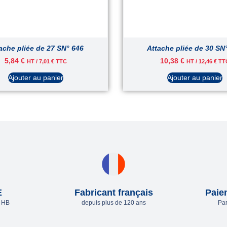
ache pliée de 27 SN° 646
Attache pliée de 30 SN
5,84
€
10,38
€
HT /
7,01
€
TTC
HT /
12,46
€
TT
Ajouter au panier
Ajouter au panier
E
Fabricant français
Paie
e HB
depuis plus de 120 ans
Par