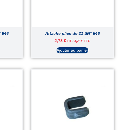
° 646
Attache pliée de 21 SN° 646
2,73
€
HT /
3,28
€
TTC
Ajouter au panier