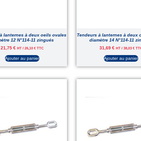
à lanternes à deux oeils ovales
Tendeurs à lanternes à deux o
ètre 12 N°114-11 zingués
diamètre 14 N°114-11 z
21,75
€
31,69
€
HT /
26,10
€
TTC
HT /
38,03
€
TT
Ajouter au panier
Ajouter au panier