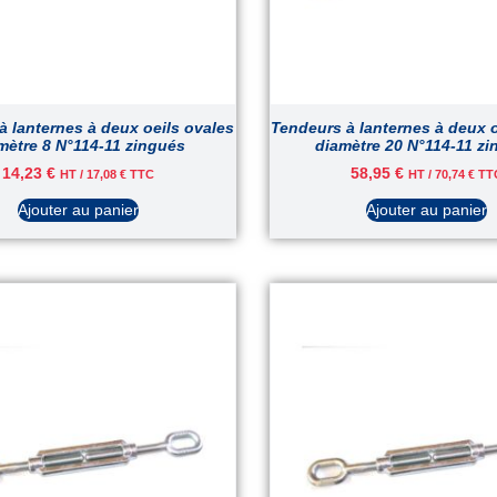
à lanternes à deux oeils ovales
Tendeurs à lanternes à deux o
mètre 8 N°114-11 zingués
diamètre 20 N°114-11 z
14,23
€
58,95
€
HT /
17,08
€
TTC
HT /
70,74
€
TT
Ajouter au panier
Ajouter au panier