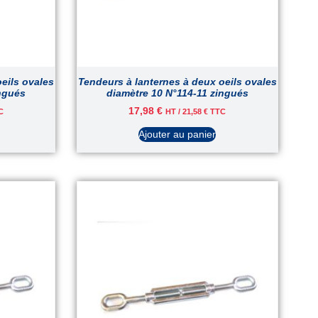
eils ovales
Tendeurs à lanternes à deux oeils ovales
ingués
diamètre 10 N°114-11 zingués
17,98
€
C
HT /
21,58
€
TTC
Ajouter au panier