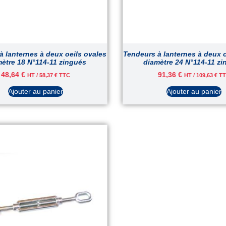
à lanternes à deux oeils ovales
Tendeurs à lanternes à deux o
ètre 18 N°114-11 zingués
diamètre 24 N°114-11 z
48,64
€
91,36
€
HT /
58,37
€
TTC
HT /
109,63
€
TT
Ajouter au panier
Ajouter au panier