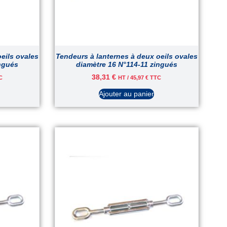
eils ovales
Tendeurs à lanternes à deux oeils ovales
ingués
diamètre 16 N°114-11 zingués
38,31
€
C
HT /
45,97
€
TTC
Ajouter au panier