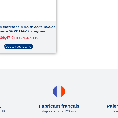
à lanternes à deux oeils ovales
ètre 36 N°114-11 zingués
309,47
€
HT /
371,36
€
TTC
Ajouter au panier
E
Fabricant français
Paie
e HB
depuis plus de 120 ans
Par