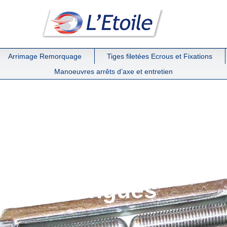
Arrimage Remorquage
Tiges filetées Ecrous et Fixations
Manoeuvres arrêts d’axe et entretien
ernes à deux oeils o
zingués