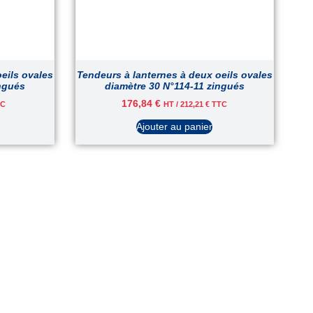
eils ovales
Tendeurs à lanternes à deux oeils ovales
ingués
diamètre 30 N°114-11 zingués
176,84
€
C
HT /
212,21
€
TTC
Ajouter au panier