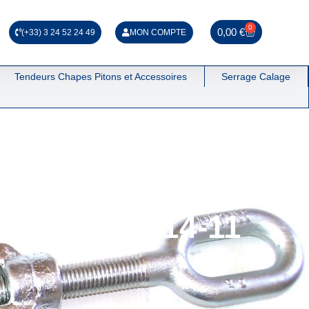
0
0,00
€
(+33) 3 24 52 24 49
MON COMPTE
Tendeurs Chapes Pitons et Accessoires
Serrage Calage
vales SN° 114-11