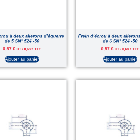
crou à deux ailerons d’équerre
Frein d’écrou à deux aileron
de 5 SN° 524 -50
de 6 SN° 524 -50
0,57
€
0,57
€
HT /
0,68
€
TTC
HT /
0,68
€
TTC
Ajouter au panier
Ajouter au panier