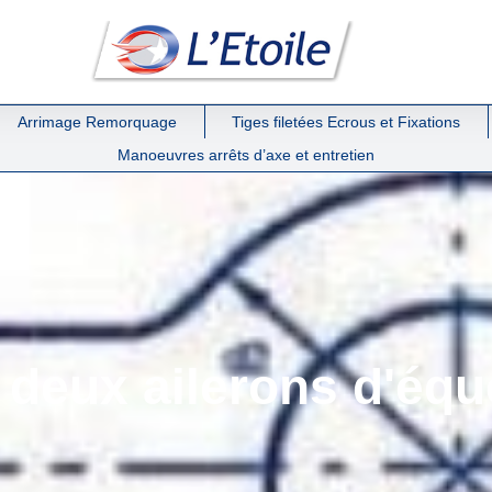
Arrimage Remorquage
Tiges filetées Ecrous et Fixations
Manoeuvres arrêts d’axe et entretien
à deux ailerons d'équ