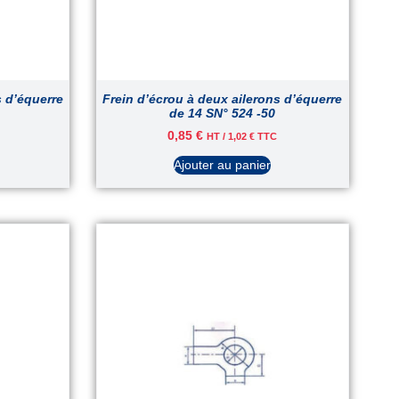
s d’équerre
Frein d’écrou à deux ailerons d’équerre
de 14 SN° 524 -50
0,85
€
HT /
1,02
€
TTC
Ajouter au panier