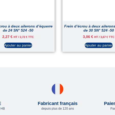
crou à deux ailerons d’équerre
Frein d’écrou à deux aileron
de 24 SN° 524 -50
de 30 SN° 524 -50
2,27
€
3,06
€
HT /
2,72
€
TTC
HT /
3,67
€
TTC
Ajouter au panier
Ajouter au panier
E
Fabricant français
Paie
e HB
depuis plus de 120 ans
Par