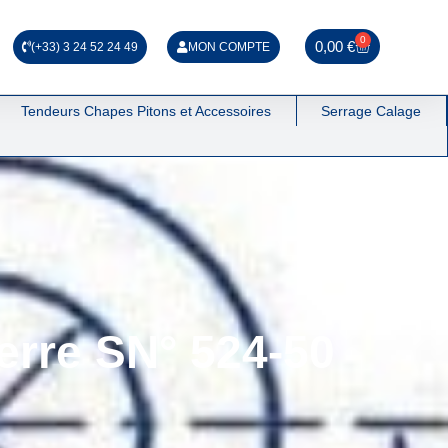
0
0,00
€
(+33) 3 24 52 24 49
MON COMPTE
Tendeurs Chapes Pitons et Accessoires
Serrage Calage
erre SN° 524-50