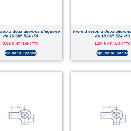
crou à deux ailerons d’équerre
Frein d’écrou à deux aileron
de 16 SN° 524 -50
de 18 SN° 524 -50
0,91
€
1,24
€
HT /
1,09
€
TTC
HT /
1,49
€
TTC
Ajouter au panier
Ajouter au panier