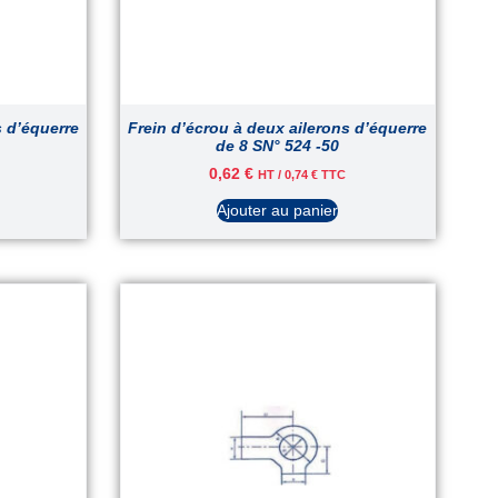
s d’équerre
Frein d’écrou à deux ailerons d’équerre
de 8 SN° 524 -50
0,62
€
HT /
0,74
€
TTC
Ajouter au panier