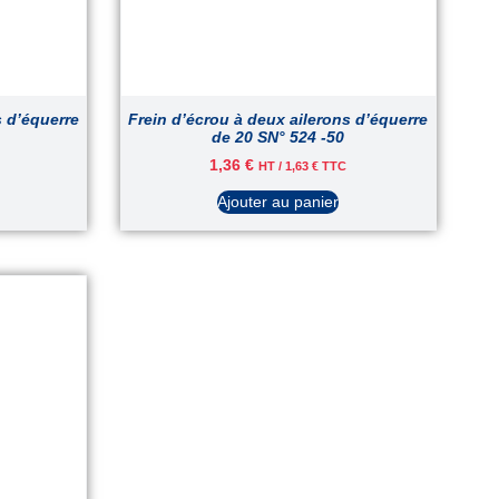
s d’équerre
Frein d’écrou à deux ailerons d’équerre
de 20 SN° 524 -50
1,36
€
HT /
1,63
€
TTC
Ajouter au panier