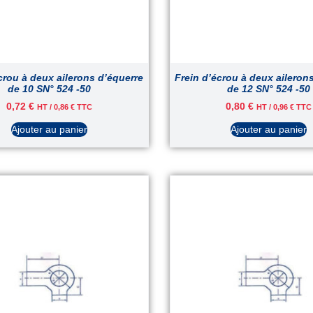
crou à deux ailerons d’équerre
Frein d’écrou à deux aileron
de 10 SN° 524 -50
de 12 SN° 524 -50
0,72
€
0,80
€
HT /
0,86
€
TTC
HT /
0,96
€
TTC
Ajouter au panier
Ajouter au panier