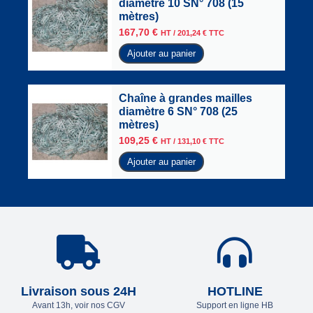
diamètre 10 SN° 708 (15
mètres)
167,70
€
HT /
201,24
€
TTC
Ajouter au panier
Chaîne à grandes mailles
diamètre 6 SN° 708 (25
mètres)
109,25
€
HT /
131,10
€
TTC
Ajouter au panier
Livraison sous 24H
HOTLINE
Avant 13h, voir nos CGV
Support en ligne HB