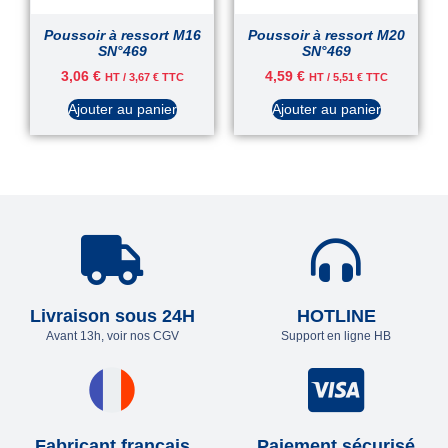
Poussoir à ressort M16
Poussoir à ressort M20
SN°469
SN°469
3,06
€
4,59
€
HT /
3,67
€
TTC
HT /
5,51
€
TTC
Ajouter au panier
Ajouter au panier
Livraison sous 24H
HOTLINE
Avant 13h, voir nos CGV
Support en ligne HB
Fabricant français
Paiement sécurisé