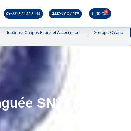
0
0,00
€
(+33) 3 24 52 24 49
MON COMPTE
Tendeurs Chapes Pitons et Accessoires
Serrage Calage
inguée SN° 634