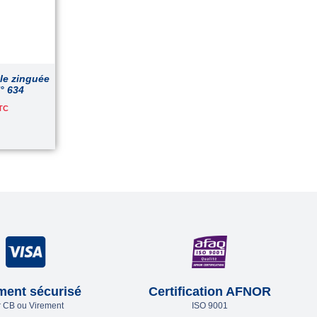
lle zinguée
° 634
TC
ment sécurisé
Certification AFNOR
 CB ou Virement
ISO 9001