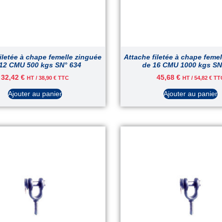
iletée à chape femelle zinguée
Attache filetée à chape feme
12 CMU 500 kgs SN° 634
de 16 CMU 1000 kgs SN
32,42
€
45,68
€
HT /
38,90
€
TTC
HT /
54,82
€
TT
Ajouter au panier
Ajouter au panier