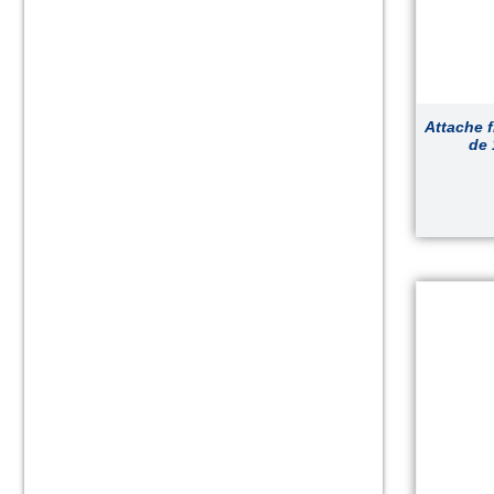
Attache f
de 