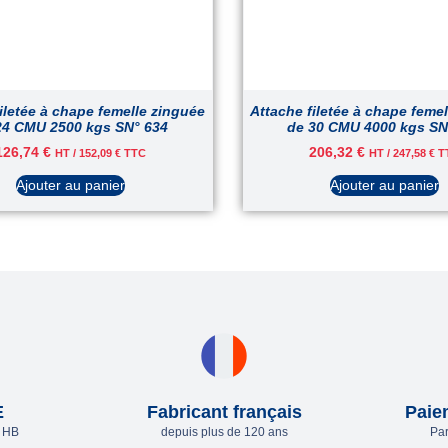
iletée à chape femelle zinguée
Attache filetée à chape feme
24 CMU 2500 kgs SN° 634
de 30 CMU 4000 kgs SN
126,74
€
206,32
€
HT /
152,09
€
TTC
HT /
247,58
€
T
Ajouter au panier
Ajouter au panier
E
Fabricant français
Paie
e HB
depuis plus de 120 ans
Par