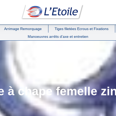
Arrimage Remorquage
Tiges filetées Ecrous et Fixations
Manoeuvres arrêts d’axe et entretien
ée à chape femelle z