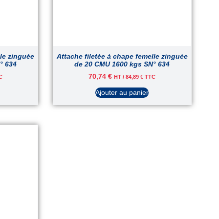
lle zinguée
Attache filetée à chape femelle zinguée
° 634
de 20 CMU 1600 kgs SN° 634
70,74
€
C
HT /
84,89
€
TTC
Ajouter au panier