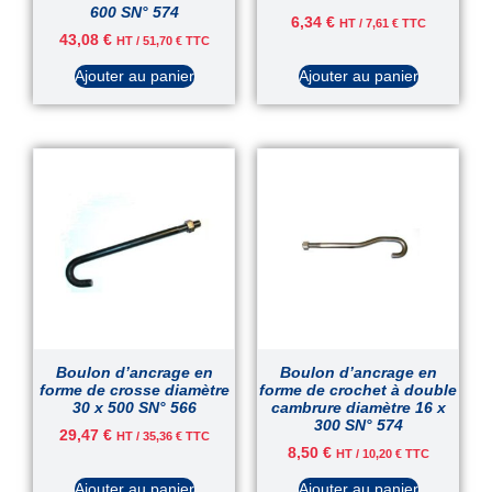
600 SN° 574
6,34
€
HT /
7,61
€
TTC
43,08
€
HT /
51,70
€
TTC
Ajouter au panier
Ajouter au panier
Boulon d’ancrage en
Boulon d’ancrage en
forme de crosse diamètre
forme de crochet à double
30 x 500 SN° 566
cambrure diamètre 16 x
300 SN° 574
29,47
€
HT /
35,36
€
TTC
8,50
€
HT /
10,20
€
TTC
Ajouter au panier
Ajouter au panier