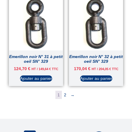
Emerillon noir N° 31 à petit
Emerillon noir N° 32 à petit
oeil SN° 329
oeil SN° 329
124,70
€
170,04
€
HT /
149,64
€
TTC
HT /
204,05
€
TTC
Ajouter au panier
Ajouter au panier
1
2
→