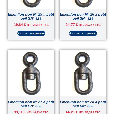
Emerillon noir N° 25 à petit
Emerillon noir N° 26 à petit
oeil SN° 329
oeil SN° 329
19,84
€
24,77
€
HT /
23,81
€
TTC
HT /
29,72
€
TTC
Ajouter au panier
Ajouter au panier
Emerillon noir N° 27 à petit
Emerillon noir N° 28 à petit
oeil SN° 329
oeil SN° 329
39,11
€
44,21
€
HT /
46,93
€
TTC
HT /
53,05
€
TTC