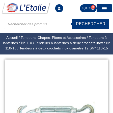
0
0,00
€
RECHERCHER
Manutention levag
Signalisation sécur
Arrimage R
Tiges filetées Ecrous et F
Tendeurs Chapes Pitons
Serrage Calage
Manoeuvres arrêts d’ax
Accueil
/
Tendeurs, Chapes, Pitons et Accessoires
/
Tendeurs à
lanternes SN° 110
/
Tendeurs à lanternes à deux crochets inox SN°
110-15
/ Tendeurs à deux crochets inox diamètre 12 SN° 110-15