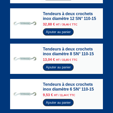
Tendeurs à deux crochets
inox diamètre 12 SN° 110-15
32,88
€
HT /
39,46
€
TTC
Ajouter au panier
Tendeurs à deux crochets
inox diamètre 8 SN° 110-15
13,04
€
HT /
15,65
€
TTC
Ajouter au panier
Tendeurs à deux crochets
inox diamètre 6 SN° 110-15
9,53
€
HT /
11,44
€
TTC
Ajouter au panier