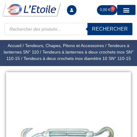
0
0,00
€
RECHERCHER
Manutention levag
Signalisation sécur
Arrimage R
Tiges filetées Ecrous et F
Tendeurs Chapes Pitons
Serrage Calage
Manoeuvres arrêts d’ax
Accueil
/
Tendeurs, Chapes, Pitons et Accessoires
/
Tendeurs à
lanternes SN° 110
/
Tendeurs à lanternes à deux crochets inox SN°
110-15
/ Tendeurs à deux crochets inox diamètre 10 SN° 110-15