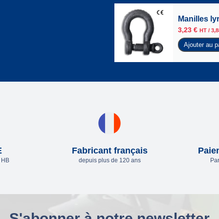
Manilles l
3,23
€
HT /
3,
Ajouter au p
E
Fabricant français
Paie
e HB
depuis plus de 120 ans
Par
S'abonner à notre newsletter