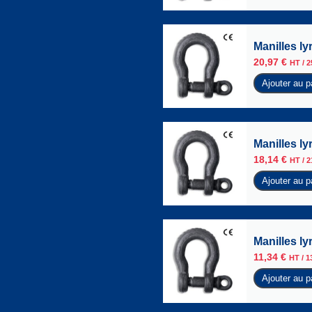
Manilles l
20,97
€
HT /
2
Ajouter au p
Manilles l
18,14
€
HT /
2
Ajouter au p
Manilles l
11,34
€
HT /
1
Ajouter au p