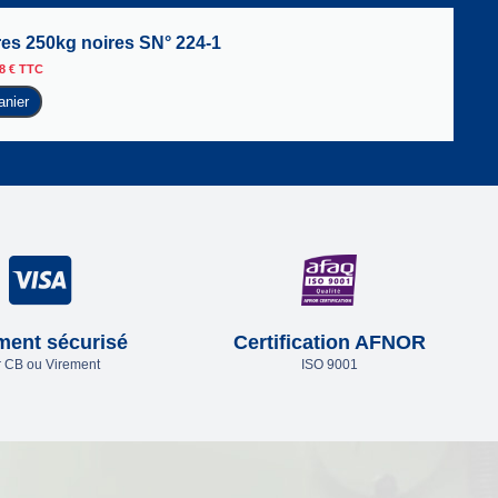
yres 250kg noires SN° 224-1
88
€
TTC
anier
ment sécurisé
Certification AFNOR
 CB ou Virement
ISO 9001