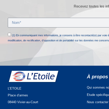
Recevez toutes les inf
(1) En communiquant mes informations, je consens à être recontacté(e) par voie 
modification, de rectification, d’opposition et de portabilité sur les données me concer
À propos
Qui sommes no
L’ETOILE
Etude spécifiq
Place d’armes
Nous contacter
08440 Vivier-au-Court