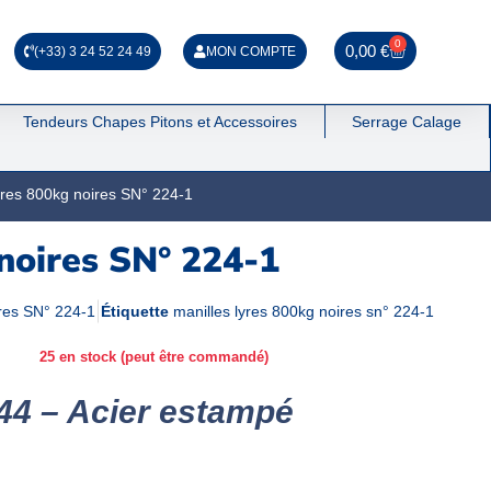
0
0,00
€
(+33) 3 24 52 24 49
MON COMPTE
Tendeurs Chapes Pitons et Accessoires
Serrage Calage
lyres 800kg noires SN° 224-1
 noires SN° 224-1
ires SN° 224-1
Étiquette
manilles lyres 800kg noires sn° 224-1
25 en stock (peut être commandé)
44 – Acier estampé