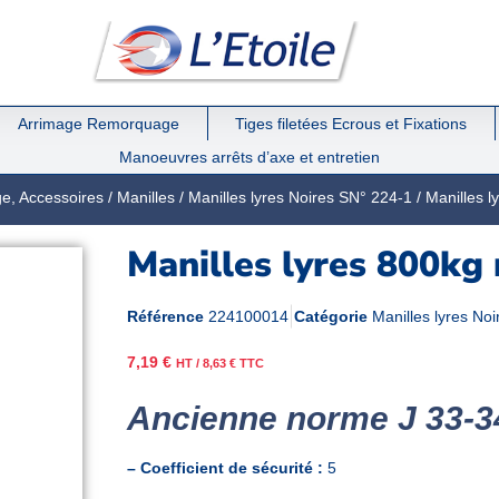
Arrimage Remorquage
Tiges filetées Ecrous et Fixations
Manoeuvres arrêts d’axe et entretien
ge, Accessoires
/
Manilles
/
Manilles lyres Noires SN° 224-1
/ Manilles 
Manilles lyres 800kg
Référence
224100014
Catégorie
Manilles lyres No
7,19
€
HT /
8,63
€
TTC
Ancienne norme J 33-3
– Coefficient de sécurité :
5