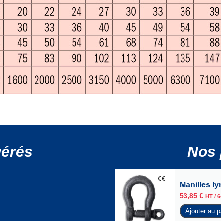
gérés
Nos 
Manilles l
53,85
€
HT /
6
Ajouter au p