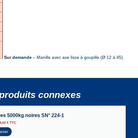
Sur demande
– Manille avec axe lisse à goupille (Ø 12 à 45).
produits connexes
yres 5000kg noires SN° 224-1
4,62
€
TTC
anier