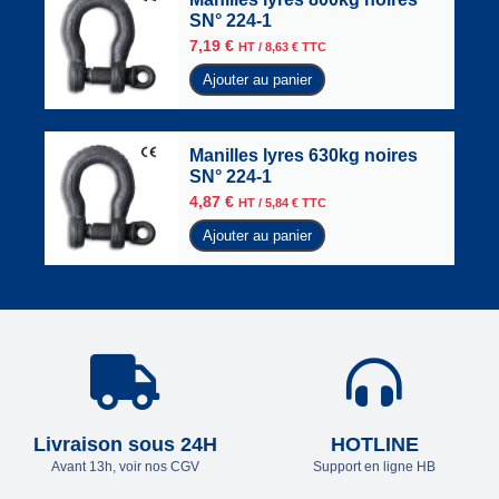
SN° 224-1
7,19
€
HT /
8,63
€
TTC
Ajouter au panier
Manilles lyres 630kg noires
SN° 224-1
4,87
€
HT /
5,84
€
TTC
Ajouter au panier
Livraison sous 24H
HOTLINE
Avant 13h, voir nos CGV
Support en ligne HB