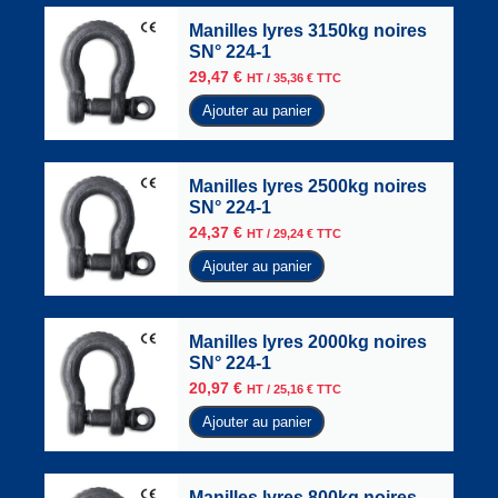
Manilles lyres 3150kg noires
SN° 224-1
29,47
€
HT /
35,36
€
TTC
Ajouter au panier
Manilles lyres 2500kg noires
SN° 224-1
24,37
€
HT /
29,24
€
TTC
Ajouter au panier
Manilles lyres 2000kg noires
SN° 224-1
20,97
€
HT /
25,16
€
TTC
Ajouter au panier
Manilles lyres 800kg noires