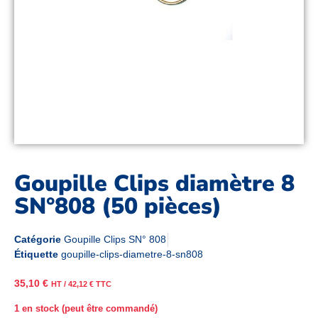
Goupille Clips diamètre 8
SN°808 (50 pièces)
Catégorie
Goupille Clips SN° 808
Étiquette
goupille-clips-diametre-8-sn808
35,10
€
HT /
42,12
€
TTC
1 en stock (peut être commandé)