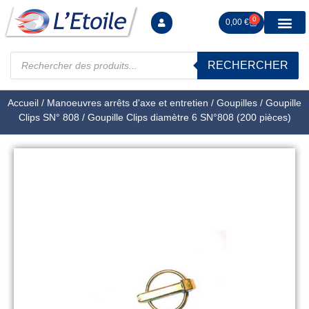
0
0,00
€
RECHERCHER
Manutention levag
Signalisation sécur
Arrimage R
Tiges filetées Ecrous et F
Tendeurs Chapes Pitons
Serrage Calage
Manoeuvres arrêts d’ax
Accueil
/
Manoeuvres arrêts d'axe et entretien
/
Goupilles
/
Goupille
Clips SN° 808
/ Goupille Clips diamètre 6 SN°808 (200 pièces)