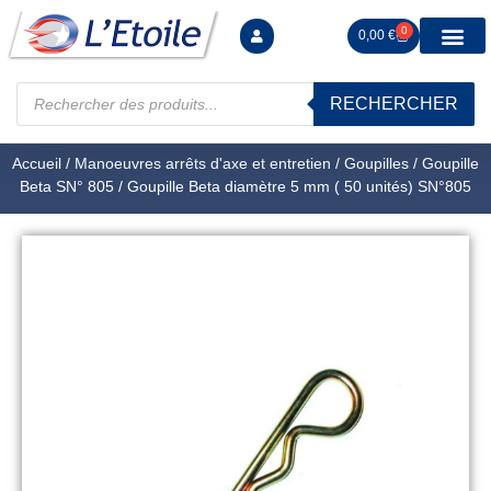
0
0,00
€
RECHERCHER
Manutention levag
Signalisation sécur
Arrimage R
Tiges filetées Ecrous et F
Tendeurs Chapes Pitons
Serrage Calage
Manoeuvres arrêts d’ax
Accueil
/
Manoeuvres arrêts d'axe et entretien
/
Goupilles
/
Goupille
Beta SN° 805
/ Goupille Beta diamètre 5 mm ( 50 unités) SN°805