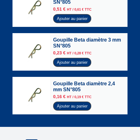
SN°805
0,51
€
HT /
0,61
€
TTC
Ajouter au panier
Goupille Beta diamètre 3 mm
SN°805
0,23
€
HT /
0,28
€
TTC
Ajouter au panier
Goupille Beta diamètre 2,4
mm SN°805
0,16
€
HT /
0,19
€
TTC
Ajouter au panier