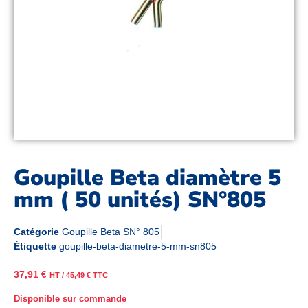
Goupille Beta diamètre 5
mm ( 50 unités) SN°805
Catégorie
Goupille Beta SN° 805
Étiquette
goupille-beta-diametre-5-mm-sn805
37,91
€
HT /
45,49
€
TTC
Disponible sur commande