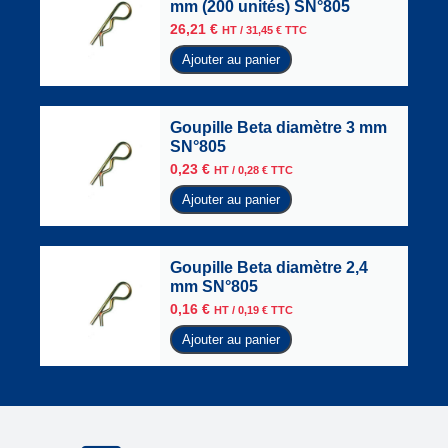
mm (200 unités) SN°805
26,21
€
HT /
31,45
€
TTC
Ajouter au panier
Goupille Beta diamètre 3 mm
SN°805
0,23
€
HT /
0,28
€
TTC
Ajouter au panier
Goupille Beta diamètre 2,4
mm SN°805
0,16
€
HT /
0,19
€
TTC
Ajouter au panier