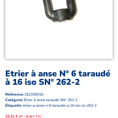
Etrier à anse N° 6 taraudé
à 16 iso SN° 262-2
Référence
262200016
Catégorie
Etrier à anse taraudé SN° 262-2
Étiquette
etrier-a-anse-n-6-taraude-a-16-iso-sn-262-2
15,41
€
HT /
18,49
€
TTC