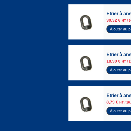
Etrier à an
30,32
€
HT /
3
Ajouter au p
Etrier à an
18,99
€
HT /
2
Ajouter au p
Etrier à an
8,79
€
HT /
10
Ajouter au p