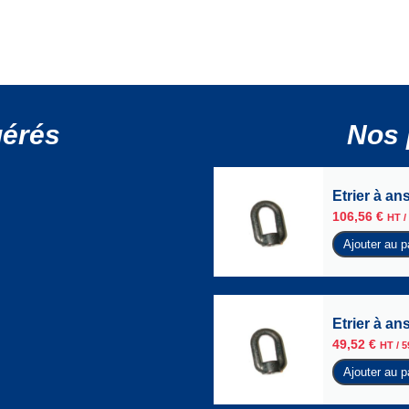
gérés
Nos 
Etrier à an
106,56
€
HT /
Ajouter au p
Etrier à an
49,52
€
HT /
5
Ajouter au p