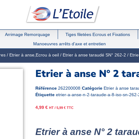
Arrimage Remorquage
Tiges filetées Ecrous et Fixations
Manoeuvres arrêts d’axe et entretien
res
/
Etrier à anse,Ecrou à oeil
/
Etrier à anse taraudé SN° 262-2
/ Etri
Etrier à anse N° 2 ta
Référence
262200008
Catégorie
Etrier à anse tar
Étiquette
etrier-a-anse-n-2-taraude-a-8-iso-sn-262-
4,99
€
HT /
5,99
€
TTC
Etrier à anse N° 2 tara