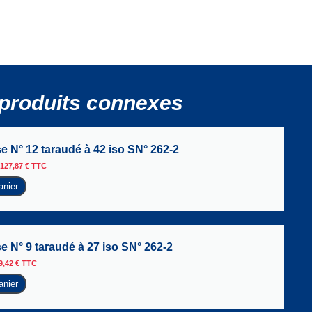
produits connexes
se N° 12 taraudé à 42 iso SN° 262-2
127,87
€
TTC
anier
se N° 9 taraudé à 27 iso SN° 262-2
9,42
€
TTC
anier