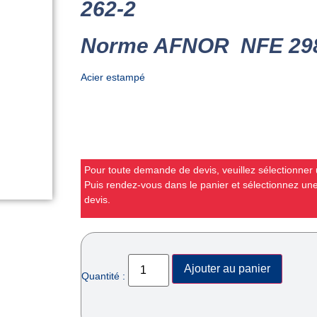
262-2
Norme AFNOR NFE 29
Acier estampé
Pour toute demande de devis, veuillez sélectionner u
Puis rendez-vous dans le panier et sélectionnez u
devis.
Ajouter au panier
Quantité :