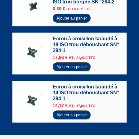
ISO trou borgne SN° 284-2
6,80
€
HT /
8,16
€
TTC
Ajouter au panier
Ecrou à croisillon taraudé à
18 ISO trou débouchant SN°
284-1
17,86
€
HT /
21,43
€
TTC
Ajouter au panier
Ecrou à croisillon taraudé à
14 ISO trou débouchant SN°
284-1
14,17
€
HT /
17,00
€
TTC
Ajouter au panier