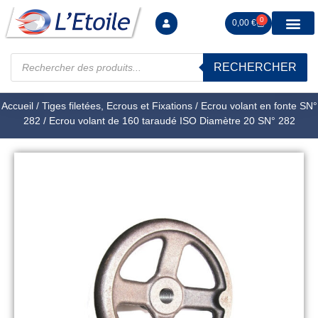
0
0,00
€
RECHERCHER
Manutention levag
Signalisation sécur
Arrimage R
Tiges filetées Ecrous et F
Tendeurs Chapes Pitons
Serrage Calage
Manoeuvres arrêts d’ax
Accueil
/
Tiges filetées, Ecrous et Fixations
/
Ecrou volant en fonte SN°
282
/ Ecrou volant de 160 taraudé ISO Diamètre 20 SN° 282