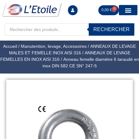
0
0,00
€
RECHERCHER
Manutention levag
Signalisation sécur
Arrimage R
Tiges filetées Ecrous et F
Tendeurs Chapes Pitons
Serrage Calage
Manoeuvres arrêts d’ax
Accueil
/
Manutention, levage, Accessoires
/
ANNEAUX DE LEVAGE
MALES ET FEMELLE INOX AISI 316
/
ANNEAUX DE LEVAGE
FEMELLES EN INOX AISI 316
/ Anneau femelle diamètre 6 taraudé en
inox DIN 582 CE SN° 247-5