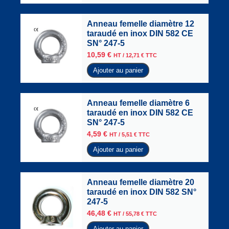
Anneau femelle diamètre 12
taraudé en inox DIN 582 CE
SN° 247-5
10,59
€
HT /
12,71
€
TTC
Ajouter au panier
Anneau femelle diamètre 6
taraudé en inox DIN 582 CE
SN° 247-5
4,59
€
HT /
5,51
€
TTC
Ajouter au panier
Anneau femelle diamètre 20
taraudé en inox DIN 582 SN°
247-5
46,48
€
HT /
55,78
€
TTC
Ajouter au panier