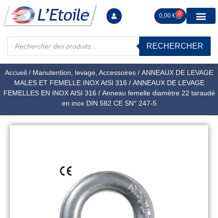
0
0,00
€
RECHERCHER
Manutention levag
Signalisation sécur
Arrimage R
Tiges filetées Ecrous et F
Tendeurs Chapes Pitons
Serrage Calage
Manoeuvres arrêts d’ax
Accueil
/
Manutention, levage, Accessoires
/
ANNEAUX DE LEVAGE
MALES ET FEMELLE INOX AISI 316
/
ANNEAUX DE LEVAGE
FEMELLES EN INOX AISI 316
/ Anneau femelle diamètre 22 taraudé
en inox DIN 582 CE SN° 247-5