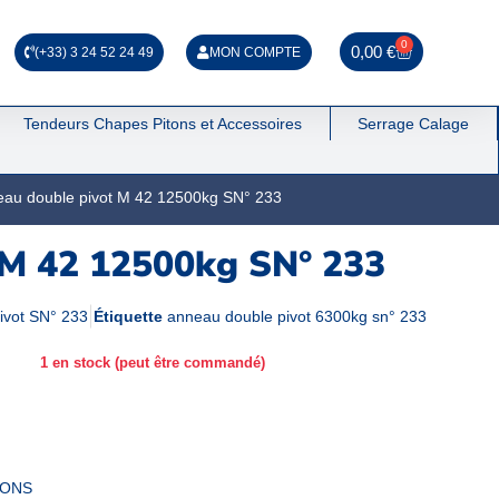
0
0,00
€
(+33) 3 24 52 24 49
MON COMPTE
Tendeurs Chapes Pitons et Accessoires
Serrage Calage
eau double pivot M 42 12500kg SN° 233
 M 42 12500kg SN° 233
ivot SN° 233
Étiquette
anneau double pivot 6300kg sn° 233
1 en stock (peut être commandé)
IONS