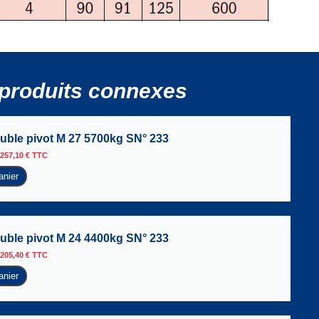
produits connexes
ble pivot M 27 5700kg SN° 233
257,10
€
TTC
anier
ble pivot M 24 4400kg SN° 233
205,40
€
TTC
anier