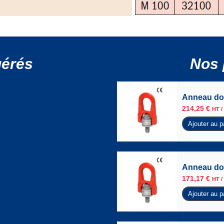
gérés
Nos 
Anneau dou
214,25
€
HT /
Ajouter au p
Anneau dou
171,17
€
HT /
Ajouter au p