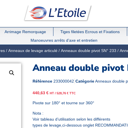
Arrimage Remorquage
Tiges filetées Ecrous et Fixations
Manoeuvres arrêts d’axe et entretien
res
/
Anneaux de levage articulé
/
Anneaux double pivot SN° 233
/ Ann
Anneau double pivot
Référence
233000042
Catégorie
Anneaux double p
440,63
€
HT /
528,76
€
TTC
Pivote sur 180° et tourne sur 360°
Nota :
Voir tableau d’utilisation selon les différents
types de levage,ci-dessous onglet RECOMMANDAT