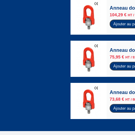
Anneau dou
104,29
€
HT /
Ajouter au p
Anneau dou
75,95
€
HT /
9
Ajouter au p
Anneau dou
73,68
€
HT /
8
Ajouter au p