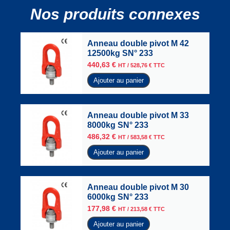
Nos produits connexes
Anneau double pivot M 42
12500kg SN° 233
440,63
€
HT /
528,76
€
TTC
Ajouter au panier
Anneau double pivot M 33
8000kg SN° 233
486,32
€
HT /
583,58
€
TTC
Ajouter au panier
Anneau double pivot M 30
6000kg SN° 233
177,98
€
HT /
213,58
€
TTC
Ajouter au panier