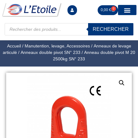
0
0,00
€
RECHERCHER
Manutention levag
Signalisation sécur
Arrimage R
Tiges filetées Ecrous et F
Tendeurs Chapes Pitons
Serrage Calage
Manoeuvres arrêts d’ax
Accueil
/
Manutention, levage, Accessoires
/
Anneaux de levage
articulé
/
Anneaux double pivot SN° 233
/ Anneau double pivot M 20
2500kg SN° 233