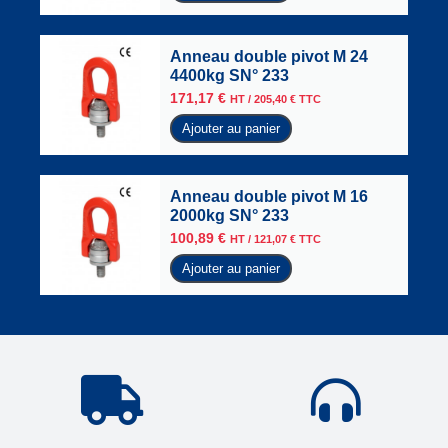
Anneau double pivot M 24
4400kg SN° 233
171,17
€
HT /
205,40
€
TTC
Ajouter au panier
Anneau double pivot M 16
2000kg SN° 233
100,89
€
HT /
121,07
€
TTC
Ajouter au panier