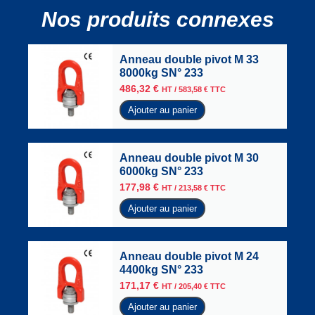
Nos produits connexes
Anneau double pivot M 33
8000kg SN° 233
486,32
€
HT /
583,58
€
TTC
Ajouter au panier
Anneau double pivot M 30
6000kg SN° 233
177,98
€
HT /
213,58
€
TTC
Ajouter au panier
Anneau double pivot M 24
4400kg SN° 233
171,17
€
HT /
205,40
€
TTC
Ajouter au panier