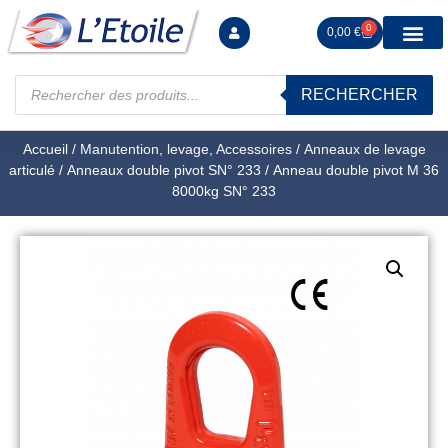
0
0,00
€
RECHERCHER
Manutention levag
Signalisation sécur
Arrimage R
Tiges filetées Ecrous et F
Tendeurs Chapes Pitons
Serrage Calage
Manoeuvres arrêts d’ax
Accueil
/
Manutention, levage, Accessoires
/
Anneaux de levage
articulé
/
Anneaux double pivot SN° 233
/ Anneau double pivot M 36
8000kg SN° 233