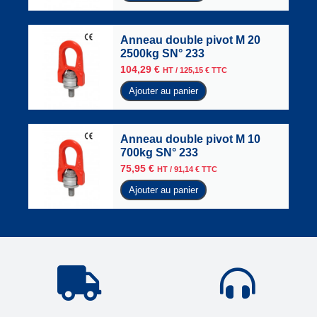
Anneau double pivot M 20
2500kg SN° 233
104,29
€
HT /
125,15
€
TTC
Ajouter au panier
Anneau double pivot M 10
700kg SN° 233
75,95
€
HT /
91,14
€
TTC
Ajouter au panier