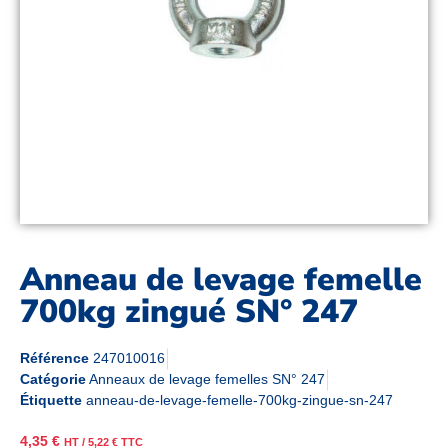
Anneau de levage femelle
700kg zingué SN° 247
Référence
247010016
Catégorie
Anneaux de levage femelles SN° 247
Étiquette
anneau-de-levage-femelle-700kg-zingue-sn-247
4,35
€
HT /
5,22
€
TTC