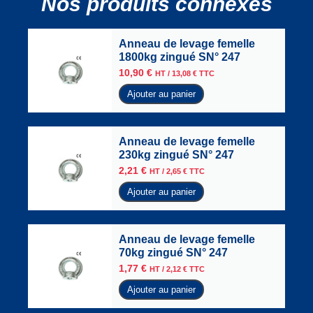
Nos produits connexes
Anneau de levage femelle
1800kg zingué SN° 247
10,90
€
HT /
13,08
€
TTC
Ajouter au panier
Anneau de levage femelle
230kg zingué SN° 247
2,21
€
HT /
2,65
€
TTC
Ajouter au panier
Anneau de levage femelle
70kg zingué SN° 247
1,77
€
HT /
2,12
€
TTC
Ajouter au panier