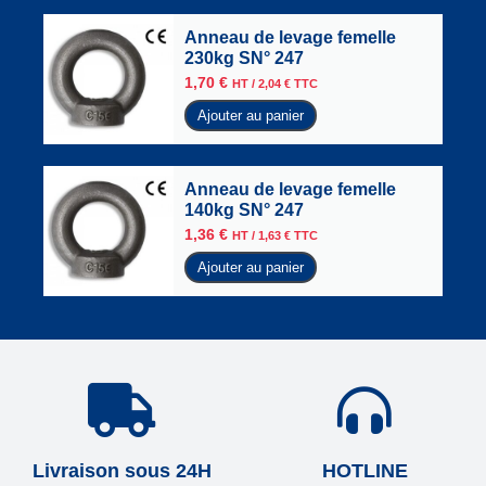
Anneau de levage femelle
230kg SN° 247
1,70
€
HT /
2,04
€
TTC
Ajouter au panier
Anneau de levage femelle
140kg SN° 247
1,36
€
HT /
1,63
€
TTC
Ajouter au panier
Livraison sous 24H
HOTLINE