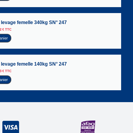
levage femelle 340kg SN° 247
72
€
TTC
anier
levage femelle 140kg SN° 247
63
€
TTC
anier