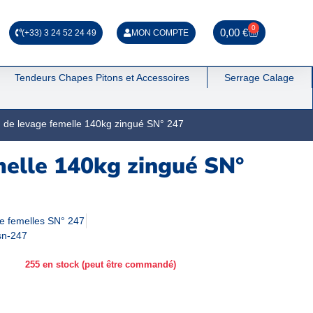
0
0,00
€
(+33) 3 24 52 24 49
MON COMPTE
Tendeurs Chapes Pitons et Accessoires
Serrage Calage
 de levage femelle 140kg zingué SN° 247
elle 140kg zingué SN°
e femelles SN° 247
sn-247
255 en stock (peut être commandé)