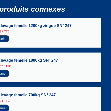
produits connexes
levage femelle 1200kg zingue SN° 247
08
€
TTC
anier
levage femelle 1800kg SN° 247
,07
€
TTC
anier
levage femelle 700kg SN° 247
02
€
TTC
anier