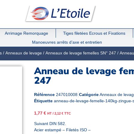
Arrimage Remorquage
Tiges filetées Ecrous et Fixations
Manoeuvres arrêts d’axe et entretien
s
/
Anneaux de levage
/
Anneaux de levage femelles SN° 247
/ Anneau
Anneau de levage fem
247
Référence
247010008
Catégorie
Anneaux de levag
Étiquette
anneau-de-levage-femelle-140kg-zingue-
1,77
€
HT /
2,12
€
TTC
Suivant DIN 582.
Acier estampé – Filetés ISO –