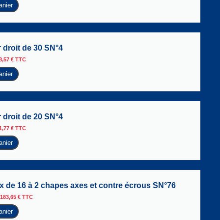
anier
 droit de 30 SN°4
8,57
€
TTC
anier
 droit de 20 SN°4
1,77
€
TTC
anier
ox de 16 à 2 chapes axes et contre écrous SN°76
183,65
€
TTC
anier