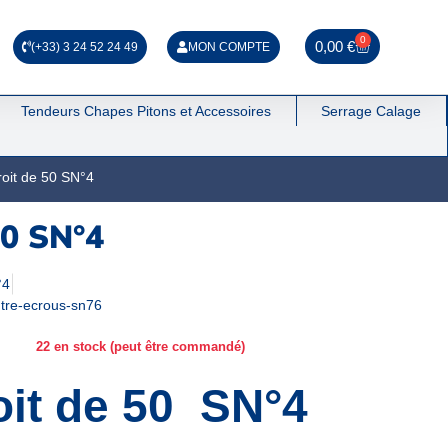
0
0,00
€
(+33) 3 24 52 24 49
MON COMPTE
Tendeurs Chapes Pitons et Accessoires
Serrage Calage
roit de 50 SN°4
50 SN°4
°4
ntre-ecrous-sn76
22 en stock (peut être commandé)
oit de 50 SN°4