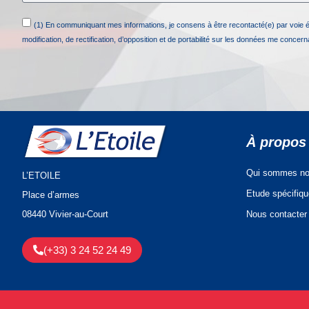
(1) En communiquant mes informations, je consens à être recontacté(e) par voie 
modification, de rectification, d’opposition et de portabilité sur les données me concer
À propos
Qui sommes no
L’ETOILE
Etude spécifiq
Place d’armes
Nous contacter
08440 Vivier-au-Court
(+33) 3 24 52 24 49