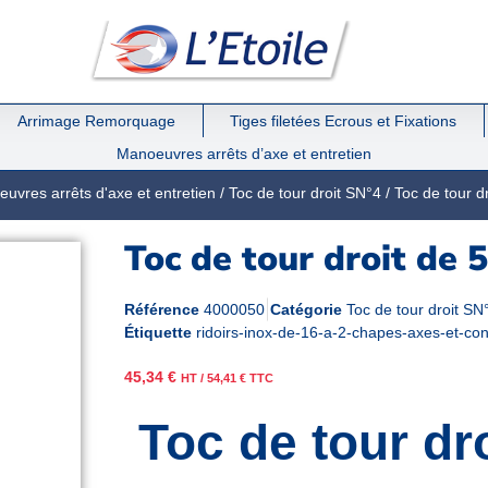
Arrimage Remorquage
Tiges filetées Ecrous et Fixations
Manoeuvres arrêts d’axe et entretien
uvres arrêts d'axe et entretien
/
Toc de tour droit SN°4
/ Toc de tour d
Toc de tour droit de 
Référence
4000050
Catégorie
Toc de tour droit SN
Étiquette
ridoirs-inox-de-16-a-2-chapes-axes-et-co
45,34
€
HT /
54,41
€
TTC
Toc de tour dr