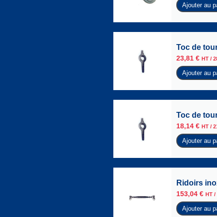
Ajouter au p
Toc de tour
23,81
€
HT /
2
Ajouter au p
Toc de tour
18,14
€
HT /
2
Ajouter au p
Ridoirs in
153,04
€
HT /
Ajouter au p