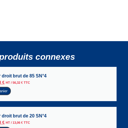
produits connexes
 droit brut de 85 SN°4
3
€
HT /
56,32
€
TTC
anier
 droit brut de 20 SN°4
8
€
HT /
13,06
€
TTC