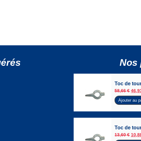
gérés
Nos 
Toc de tour
58,66
€
46,9
Ajouter au p
Toc de tour
13,60
€
10,8