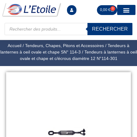
0
0,00
€
RECHERCHER
Manutention levag
Signalisation sécur
Arrimage R
Tiges filetées Ecrous et F
Tendeurs Chapes Pitons
Serrage Calage
Manoeuvres arrêts d’ax
Accueil
/
Tendeurs, Chapes, Pitons et Accessoires
/
Tendeurs à
lanternes à oeil ovale et chape SN° 114-3
/ Tendeurs à lanternes à oeil
ovale et chape et c/écrous diamètre 12 N°114-301