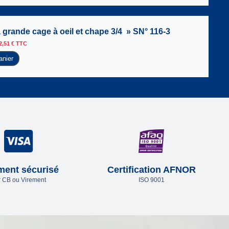
 grande cage à oeil et chape 3/4 » SN° 116-3
2,51
€
TTC
anier
ment sécurisé
Certification AFNOR
 CB ou Virement
ISO 9001