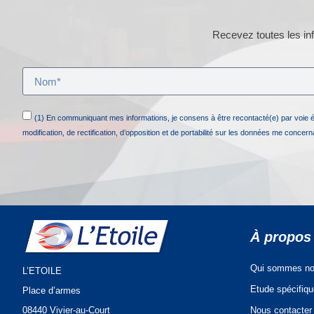
Recevez toutes les inf
(1) En communiquant mes informations, je consens à être recontacté(e) par voie 
modification, de rectification, d’opposition et de portabilité sur les données me concer
À propos
Qui sommes no
L’ETOILE
Etude spécifiq
Place d’armes
Nous contacter
08440 Vivier-au-Court