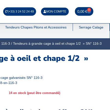
0
0,00
€
(+33) 3 24 52 24 49
MON COMPTE
Tendeurs Chapes Pitons et Accessoires
Serrage Calage
 116-3
/ Tendeurs à grande cage à oeil et chape 1/2 » SN° 116-3
e à oeil et chape 1/2 »
 cage galvanisés SN° 116-3
38-sn-116-3
14 en stock (peut être commandé)