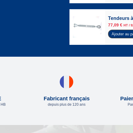
Tendeurs à
77,09
€
HT /
9
Ajouter au p
E
Fabricant français
Paie
e HB
depuis plus de 120 ans
Par