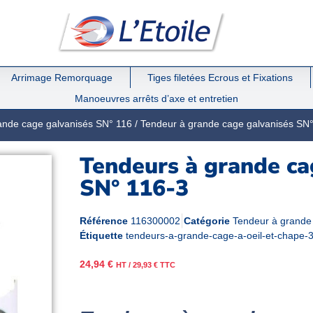
Arrimage Remorquage
Tiges filetées Ecrous et Fixations
Manoeuvres arrêts d’axe et entretien
ande cage galvanisés SN° 116
/
Tendeur à grande cage galvanisés SN°
Tendeurs à grande cag
SN° 116-3
Référence
116300002
Catégorie
Tendeur à grande
Étiquette
tendeurs-a-grande-cage-a-oeil-et-chape-
24,94
€
HT /
29,93
€
TTC