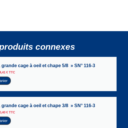
produits connexes
 grande cage à oeil et chape 5/8 » SN° 116-3
4,41
€
TTC
anier
 grande cage à oeil et chape 3/8 » SN° 116-3
0,40
€
TTC
anier