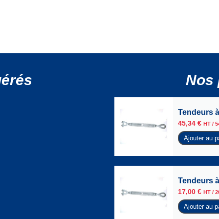
gérés
Nos 
Tendeurs à
45,34
€
HT /
5
Ajouter au p
Tendeurs à
17,00
€
HT /
2
Ajouter au p