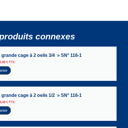
produits connexes
 grande cage à 2 oeils 3/4 » SN° 116-1
2,98
€
TTC
anier
 grande cage à 2 oeils 1/2 » SN° 116-1
4,49
€
TTC
anier