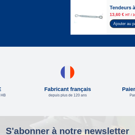
Tendeurs à
13,60
€
HT /
1
Ajouter au p
E
Fabricant français
Paie
e HB
depuis plus de 120 ans
Par
S'abonner à notre newsletter