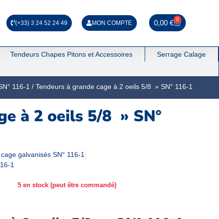
0
0,00
€
(+33) 3 24 52 24 49
MON COMPTE
Tendeurs Chapes Pitons et Accessoires
Serrage Calage
SN° 116-1
/ Tendeurs à grande cage à 2 oeils 5/8 » SN° 116-1
e à 2 oeils 5/8 » SN°
 cage galvanisés SN° 116-1
116-1
5 en stock (peut être commandé)