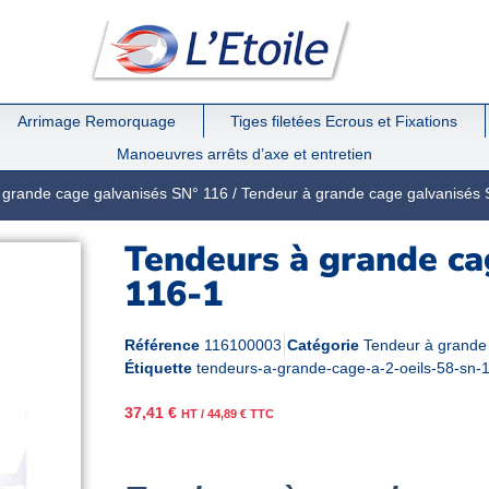
Arrimage Remorquage
Tiges filetées Ecrous et Fixations
Manoeuvres arrêts d’axe et entretien
 grande cage galvanisés SN° 116
/
Tendeur à grande cage galvanisés 
Tendeurs à grande cag
116-1
Référence
116100003
Catégorie
Tendeur à grande
Étiquette
tendeurs-a-grande-cage-a-2-oeils-58-sn-
37,41
€
HT /
44,89
€
TTC