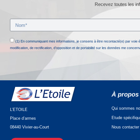
Recevez toutes les inf
(1) En communiquant mes informations, je consens à être recontacté(e) par voie 
modification, de rectification, d’opposition et de portabilité sur les données me concer
À propos
Qui sommes no
L’ETOILE
Etude spécifiq
Place d’armes
Nous contacter
08440 Vivier-au-Court