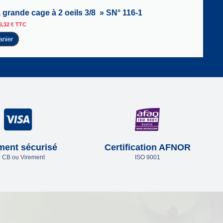
 grande cage à 2 oeils 3/8 » SN° 116-1
6,32
€
TTC
anier
ment sécurisé
Certification AFNOR
 CB ou Virement
ISO 9001