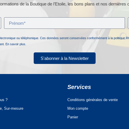
ormations de la Boutique de l’Etoile, les bons plans et nos dernières o
électronique ou téléphonique. Ces données seront conservées conformément à la politique R
nant.
En savoir plus.
S'abonner à la Newsletter
Services
us ?
Conditions générales de vente
ue, Sur-mesure
Mon compte
Panier