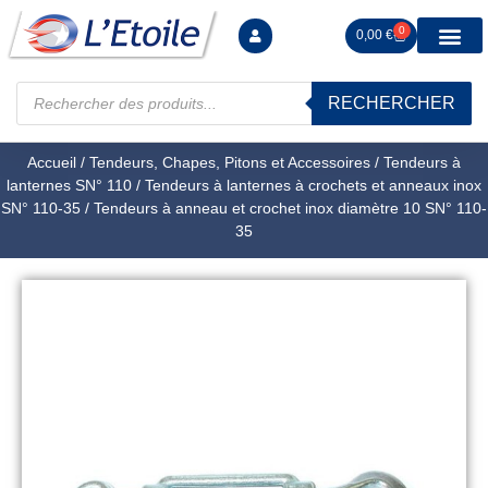
0
0,00
€
RECHERCHER
Manutention levag
Signalisation sécur
Arrimage R
Tiges filetées Ecrous et F
Tendeurs Chapes Pitons
Serrage Calage
Manoeuvres arrêts d’ax
Accueil
/
Tendeurs, Chapes, Pitons et Accessoires
/
Tendeurs à
lanternes SN° 110
/
Tendeurs à lanternes à crochets et anneaux inox
SN° 110-35
/ Tendeurs à anneau et crochet inox diamètre 10 SN° 110-
35