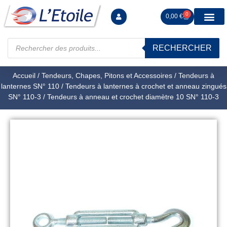
0
0,00
€
RECHERCHER
Manutention levag
Signalisation sécur
Arrimage R
Tiges filetées Ecrous et F
Tendeurs Chapes Pitons
Serrage Calage
Manoeuvres arrêts d’ax
Accueil
/
Tendeurs, Chapes, Pitons et Accessoires
/
Tendeurs à
lanternes SN° 110
/
Tendeurs à lanternes à crochet et anneau zingués
SN° 110-3
/ Tendeurs à anneau et crochet diamètre 10 SN° 110-3