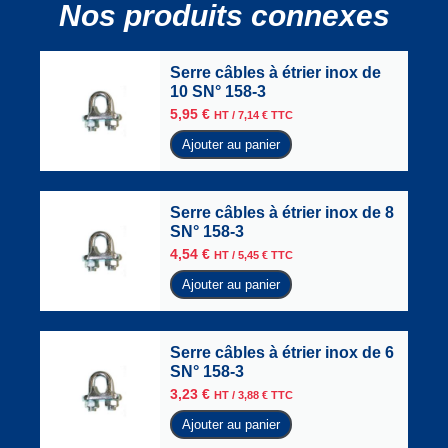
Nos produits connexes
Serre câbles à étrier inox de
10 SN° 158-3
5,95
€
HT /
7,14
€
TTC
Ajouter au panier
Serre câbles à étrier inox de 8
SN° 158-3
4,54
€
HT /
5,45
€
TTC
Ajouter au panier
Serre câbles à étrier inox de 6
SN° 158-3
3,23
€
HT /
3,88
€
TTC
Ajouter au panier