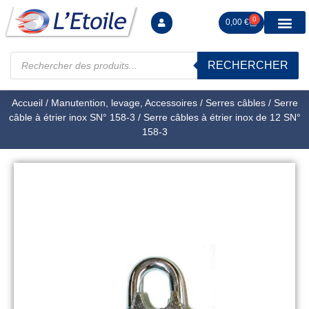
0
0,00
€
RECHERCHER
Manutention levag
Signalisation sécur
Arrimage R
Tiges filetées Ecrous et F
Tendeurs Chapes Pitons
Serrage Calage
Manoeuvres arrêts d’ax
Accueil
/
Manutention, levage, Accessoires
/
Serres câbles
/
Serre
câble à étrier inox SN° 158-3
/ Serre câbles à étrier inox de 12 SN°
158-3