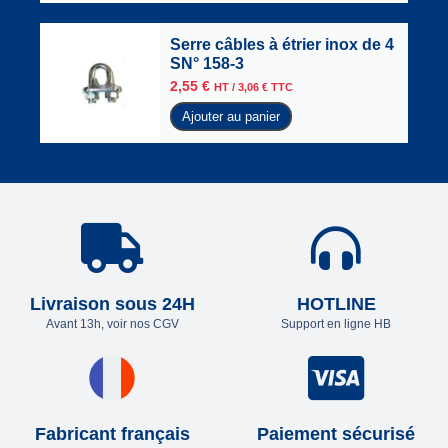
Serre câbles à étrier inox de 4
SN° 158-3
2,55
€
HT /
3,06
€
TTC
Ajouter au panier
Livraison sous 24H
HOTLINE
Avant 13h, voir nos CGV
Support en ligne HB
Fabricant français
Paiement sécurisé