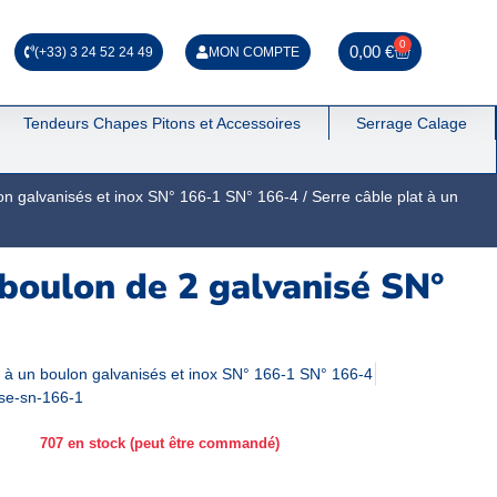
0
0,00
€
(+33) 3 24 52 24 49
MON COMPTE
Tendeurs Chapes Pitons et Accessoires
Serrage Calage
lon galvanisés et inox SN° 166-1 SN° 166-4
/ Serre câble plat à un
 boulon de 2 galvanisé SN°
s à un boulon galvanisés et inox SN° 166-1 SN° 166-4
ise-sn-166-1
707 en stock (peut être commandé)