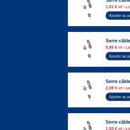
Serre câble
1,81
€
HT /
2,
Ajouter au p
Serre câble
0,85
€
HT /
1,
Ajouter au p
Serre câbl
2,09
€
HT /
2,
Ajouter au p
Serre câble
1,93
€
HT /
2,