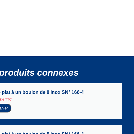
produits connexes
 plat à un boulon de 8 inox SN° 166-4
92
€
TTC
anier