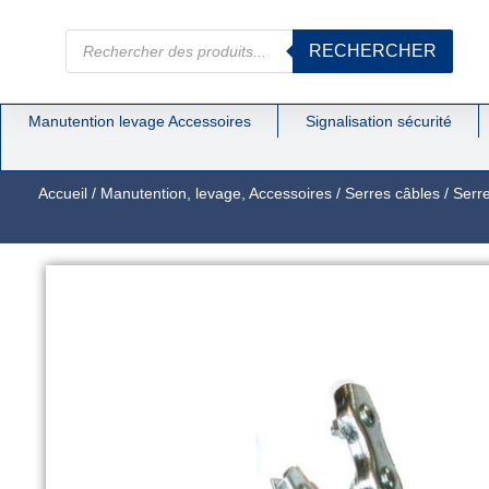
RECHERCHER
Manutention levage Accessoires
Signalisation sécurité
Accueil
/
Manutention, levage, Accessoires
/
Serres câbles
/
Serre