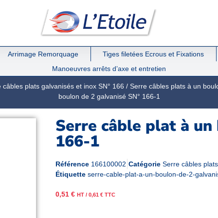
Arrimage Remorquage
Tiges filetées Ecrous et Fixations
Manoeuvres arrêts d’axe et entretien
 câbles plats galvanisés et inox SN° 166
/
Serre câbles plats à un bou
boulon de 2 galvanisé SN° 166-1
Serre câble plat à un
166-1
Référence
166100002
Catégorie
Serre câbles plat
Étiquette
serre-cable-plat-a-un-boulon-de-2-galvan
0,51
€
HT /
0,61
€
TTC