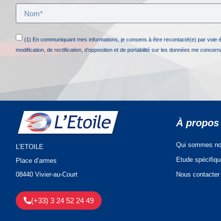
(1) En communiquant mes informations, je consens à être recontacté(e) par voie 
modification, de rectification, d’opposition et de portabilité sur les données me concer
À propos
Qui sommes no
L’ETOILE
Etude spécifiq
Place d’armes
Nous contacter
08440 Vivier-au-Court
(+33) 3 24 52 24 49