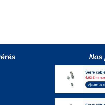
gérés
Nos 
Serre câble
4,93
€
HT /
5,
Ajouter au p