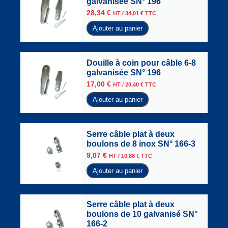
galvanisée SN° 196
28,34
€
HT /
34,01
€
TTC
Ajouter au panier
Douille à coin pour câble 6-8
galvanisée SN° 196
17,00
€
HT /
20,40
€
TTC
Ajouter au panier
Serre câble plat à deux
boulons de 8 inox SN° 166-3
9,07
€
HT /
10,88
€
TTC
Ajouter au panier
Serre câble plat à deux
boulons de 10 galvanisé SN°
166-2