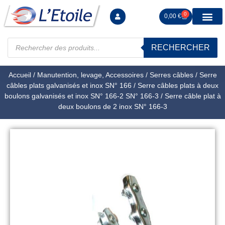
0
0,00
€
RECHERCHER
Manutention levag
Signalisation sécur
Arrimage R
Tiges filetées Ecrous et F
Tendeurs Chapes Pitons
Serrage Calage
Manoeuvres arrêts d’ax
Accueil
/
Manutention, levage, Accessoires
/
Serres câbles
/
Serre
câbles plats galvanisés et inox SN° 166
/
Serre câbles plats à deux
boulons galvanisés et inox SN° 166-2 SN° 166-3
/ Serre câble plat à
deux boulons de 2 inox SN° 166-3