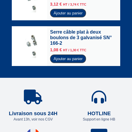
3,12
€
HT /
3,74
€
TTC
Ajouter au panier
Serre câble plat à deux
boulons de 3 galvanisé SN°
166-2
1,08
€
HT /
1,30
€
TTC
Ajouter au panier
Livraison sous 24H
HOTLINE
Avant 13h, voir nos CGV
Support en ligne HB