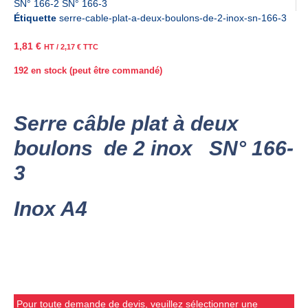
SN° 166-2 SN° 166-3
Étiquette
serre-cable-plat-a-deux-boulons-de-2-inox-sn-166-3
1,81
€
HT /
2,17
€
TTC
192 en stock (peut être commandé)
Serre câble plat à deux
boulons de 2 inox SN° 166-
3
Inox A4
Pour toute demande de devis, veuillez sélectionner une