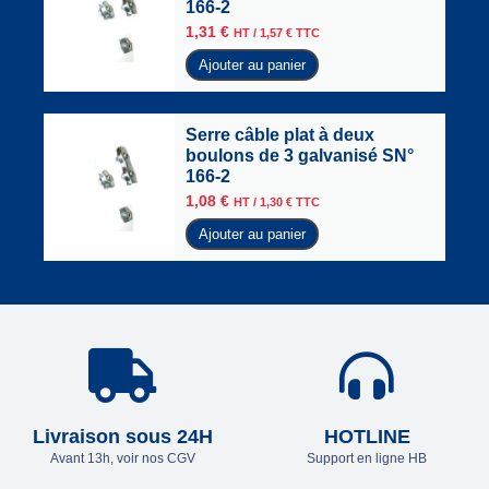
166-2
1,31
€
HT /
1,57
€
TTC
Ajouter au panier
Serre câble plat à deux
boulons de 3 galvanisé SN°
166-2
1,08
€
HT /
1,30
€
TTC
Ajouter au panier
Livraison sous 24H
HOTLINE
Avant 13h, voir nos CGV
Support en ligne HB