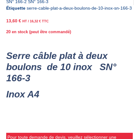
SN° 166-2 SN° 166-3
Étiquette
serre-cable-plat-a-deux-boulons-de-10-inox-sn-166-3
13,60
€
HT /
16,32
€
TTC
20 en stock (peut être commandé)
Serre câble plat à deux
boulons de 10 inox SN°
166-3
Inox A4
Pour toute demande de devis, veuillez sélectionner une