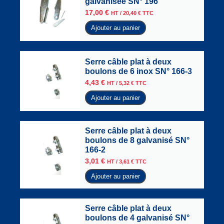
galvanisée SN° 196
17,00
€
HT /
20,40
€
TTC
Ajouter au panier
Serre câble plat à deux
boulons de 6 inox SN° 166-3
4,43
€
HT /
5,32
€
TTC
Ajouter au panier
Serre câble plat à deux
boulons de 8 galvanisé SN°
166-2
3,01
€
HT /
3,61
€
TTC
Ajouter au panier
Serre câble plat à deux
boulons de 4 galvanisé SN°