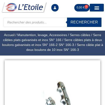
0
0,00
€
RECHERCHER
Manutention levag
Signalisation sécur
Arrimage R
Tiges filetées Ecrous et F
Tendeurs Chapes Pitons
Serrage Calage
Manoeuvres arrêts d’ax
Accueil
/
Manutention, levage, Accessoires
/
Serres câbles
/
Serre
câbles plats galvanisés et inox SN° 166
/
Serre câbles plats à deux
boulons galvanisés et inox SN° 166-2 SN° 166-3
/ Serre câble plat à
deux boulons de 10 inox SN° 166-3